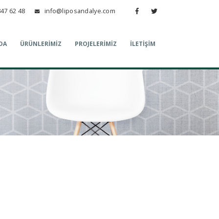
847 62 48
info@liposandalye.com
DA
ÜRÜNLERIMIZ
PROJELERIMIZ
İLETIŞIM