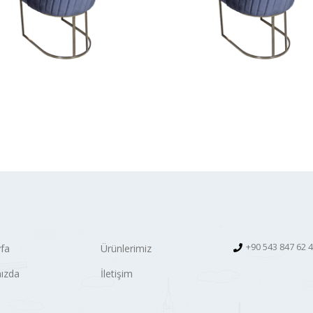
+90 543 847 62 
fa
Ürünlerimiz
ızda
İletişim