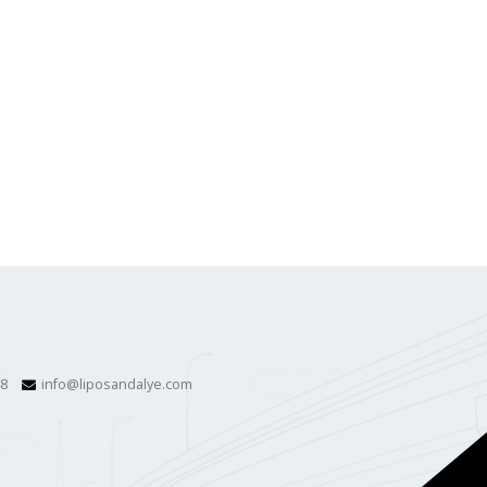
48
info@liposandalye.com